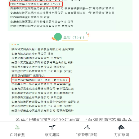
首先让我们回到2022年仲夏，“白河春燕”茶率先在
亚太茗茶大奖赛上崭露头角。6月11、18日，第七届亚
白河春燕
茶文渊源
“春茶季”营销
万亩茶园